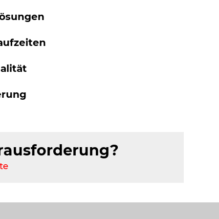
 Lösungen
aufzeiten
lität
erung
erausforderung?
te