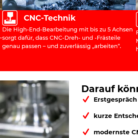
CNC-Technik
Die High-End-Bearbeitung mit bis zu 5 Achsen
–
sorgt dafür, dass CNC-Dreh- und -Frästeile
genau passen – und zuverlässig „arbeiten“.
Darauf könn
Erstgespräch
kurze Entsc
modernste CN