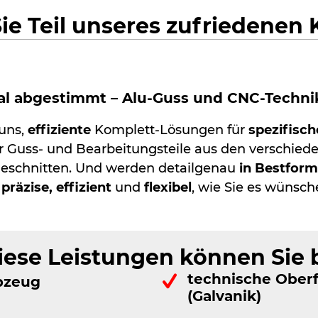
ie Teil unseres zufriedene
mal abgestimmt – Alu-Guss und CNC-Techn
 uns,
effiziente
Komplett-Lösungen für
spezifisch
 Guss- und Bearbeitungsteile aus den verschied
geschnitten. Und werden detailgenau
in Bestform
o
präzise, effizient
und
flexibel
, wie Sie es wünsch
iese Leistungen können Sie
technische Ober
bzeug
(Galvanik)