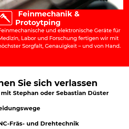
Feinmechanik &
Protoytping
Feinmechanische und elektronische Geräte für
Medizin, Labor und Forschung fertigen wir mit
höchster Sorgfalt, Genauigkeit – und von Hand.
en Sie sich verlassen
 mit Stephan oder Sebastian Düster
heidungswege
C-Fräs- und Drehtechnik